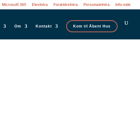
Microsoft 365
ElevIntra
ForældreIntra
PersonaleIntra
Info-side
Om
Kontakt
Kom til Åbent Hus